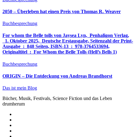
2050 – Überleben hat einen Preis von Thomas R. Weaver
Buchbesprechung
For whom the Belle tolls von Jaysea Lyn, ‎ Penhaligon Verlag,
‎ 1. Oktober 2025, ‎ Deutsche Erstausgabe, Seitenzahl der Print-
Ausgabe ‏ : ‎ 848 Seiten, ISBN-13 ‏ : ‎ 978-3764533694,
Originaltitel ‏ : ‎ For Whom the Belle Tolls (Hell’s Bells 1)
Buchbesprechung
ORIGIN – Die Entdeckung von Andreas Brandhorst
Das ist mein Blog
Bücher, Musik, Festivals, Science Fiction und das Leben
drumherum