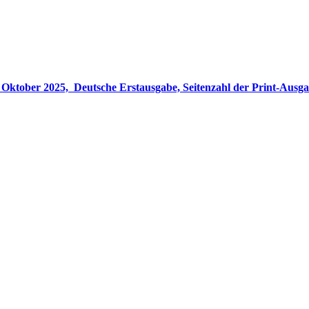
gabe, Seitenzahl der Print-Ausgabe ‏ : ‎ 848 Seiten, ISBN-13 ‏ : ‎ 978-3764533694, Originaltitel ‏ : 