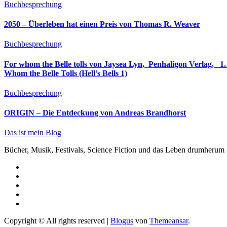
Buchbesprechung
2050 – Überleben hat einen Preis von Thomas R. Weaver
Buchbesprechung
For whom the Belle tolls von Jaysea Lyn, ‎ Penhaligon Verlag, ‎ 1. Oktober 2025, ‎ Deutsche Erstaus
Whom the Belle Tolls (Hell’s Bells 1)
Buchbesprechung
ORIGIN – Die Entdeckung von Andreas Brandhorst
Das ist mein Blog
Bücher, Musik, Festivals, Science Fiction und das Leben drumherum
Copyright © All rights reserved
|
Blogus
von
Themeansar
.