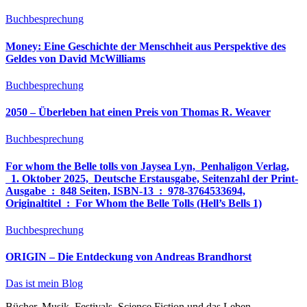
Buchbesprechung
Money: Eine Geschichte der Menschheit aus Perspektive des
Geldes von David McWilliams
Buchbesprechung
2050 – Überleben hat einen Preis von Thomas R. Weaver
Buchbesprechung
For whom the Belle tolls von Jaysea Lyn, ‎ Penhaligon Verlag,
‎ 1. Oktober 2025, ‎ Deutsche Erstausgabe, Seitenzahl der Print-
Ausgabe ‏ : ‎ 848 Seiten, ISBN-13 ‏ : ‎ 978-3764533694,
Originaltitel ‏ : ‎ For Whom the Belle Tolls (Hell’s Bells 1)
Buchbesprechung
ORIGIN – Die Entdeckung von Andreas Brandhorst
Das ist mein Blog
Bücher, Musik, Festivals, Science Fiction und das Leben