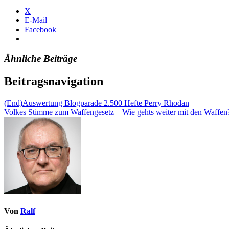
X
E-Mail
Facebook
Ähnliche Beiträge
Beitragsnavigation
(End)Auswertung Blogparade 2.500 Hefte Perry Rhodan
Volkes Stimme zum Waffengesetz – Wie gehts weiter mit den Waffen
Von
Ralf