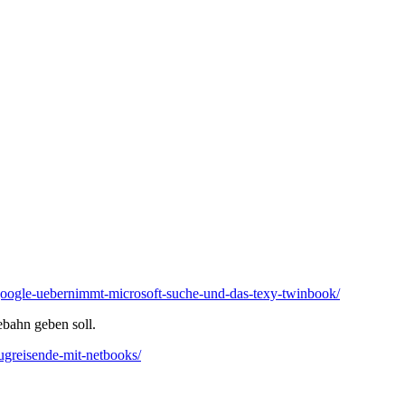
google-uebernimmt-microsoft-suche-und-das-texy-twinbook/
ebahn geben soll.
zugreisende-mit-netbooks/