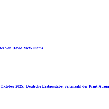
ldes von David McWilliams
gabe, Seitenzahl der Print-Ausgabe ‏ : ‎ 848 Seiten, ISBN-13 ‏ : ‎ 978-3764533694, Originaltitel ‏ : 