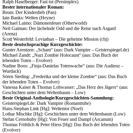
Ralph Haselberger: Fast tot (Persimplex)
Bester internationaler Roman:
Brom: Der Kinderdieb (Pan)
Iain Banks: Welten (Heyne)
Michael Laimo: Dämonenfeuer (Otherworld)
Neil Gaiman: Der lächelnde Odd und die Reise nach Asgard
(Arena)
Scott Westerfeld: Leviathan – Die geheime Mission (cbj)
Beste deutschsprachige Kurzgeschichte:
Gunter Arentzen: „Scham“ (aus: Dark Vampire – Geisterspiegel.de)
Michael Zandt: „Nazi Zombie Holocaust“ (aus: Das Buch der
lebenden Toten – Evolver)
Nadine Boos: „Finja-Danielas Totenwache“ (aus: Die Audienz –
Wurdack)
Sören Steding: „Frederika und der kleine Zombie“ (aus: Das Buch
der lebenden Toten – Evolver)
Vanessa Kaiser & Thomas Lohwasser: „Das Herz des Jägers“ (aus:
Geschichten unter dem Weltenbaum – Low)
Beste Original-Anthologie/Kurzgeschichten-Sammlung:
Geisterspiegel.de: Dark Vampire (Romantruhe)
Hans-Stephan Link [Hg]: Weltentor (Noel)
Lothar Mischke [Hg]: Geschichten unter dem Weltenbaum (Low)
Stefan Cernohuby [Hg]: Von Feuer und Dampf (Arcanum)
Thomas Fröhlich & Peter Hiess [Hg]: Das Buch der lebenden Toten
(Evolver)