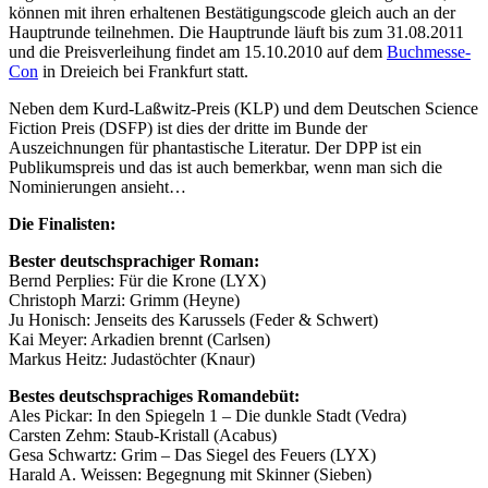
können mit ihren erhaltenen Bestätigungscode gleich auch an der
Hauptrunde teilnehmen. Die Hauptrunde läuft bis zum 31.08.2011
und die Preisverleihung findet am 15.10.2010 auf dem
Buchmesse-
Con
in Dreieich bei Frankfurt statt.
Neben dem Kurd-Laßwitz-Preis (KLP) und dem Deutschen Science
Fiction Preis (DSFP) ist dies der dritte im Bunde der
Auszeichnungen für phantastische Literatur. Der DPP ist ein
Publikumspreis und das ist auch bemerkbar, wenn man sich die
Nominierungen ansieht…
Die Finalisten:
Bester deutschsprachiger Roman:
Bernd Perplies: Für die Krone (LYX)
Christoph Marzi: Grimm (Heyne)
Ju Honisch: Jenseits des Karussels (Feder & Schwert)
Kai Meyer: Arkadien brennt (Carlsen)
Markus Heitz: Judastöchter (Knaur)
Bestes deutschsprachiges Romandebüt:
Ales Pickar: In den Spiegeln 1 – Die dunkle Stadt (Vedra)
Carsten Zehm: Staub-Kristall (Acabus)
Gesa Schwartz: Grim – Das Siegel des Feuers (LYX)
Harald A. Weissen: Begegnung mit Skinner (Sieben)