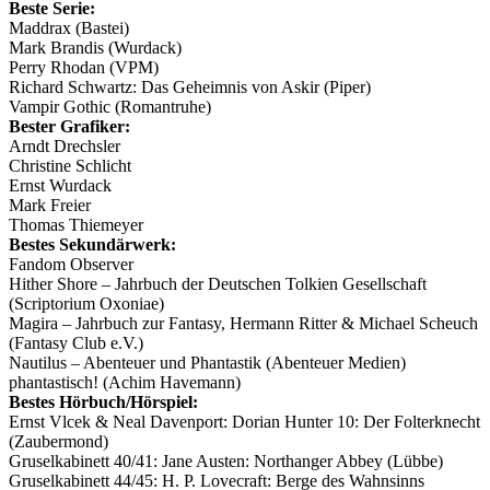
Beste Serie:
Maddrax (Bastei)
Mark Brandis (Wurdack)
Perry Rhodan (VPM)
Richard Schwartz: Das Geheimnis von Askir (Piper)
Vampir Gothic (Romantruhe)
Bester Grafiker:
Arndt Drechsler
Christine Schlicht
Ernst Wurdack
Mark Freier
Thomas Thiemeyer
Bestes Sekundärwerk:
Fandom Observer
Hither Shore – Jahrbuch der Deutschen Tolkien Gesellschaft
(Scriptorium Oxoniae)
Magira – Jahrbuch zur Fantasy, Hermann Ritter & Michael Scheuch
(Fantasy Club e.V.)
Nautilus – Abenteuer und Phantastik (Abenteuer Medien)
phantastisch! (Achim Havemann)
Bestes Hörbuch/Hörspiel:
Ernst Vlcek & Neal Davenport: Dorian Hunter 10: Der Folterknecht
(Zaubermond)
Gruselkabinett 40/41: Jane Austen: Northanger Abbey (Lübbe)
Gruselkabinett 44/45: H. P. Lovecraft: Berge des Wahnsinns