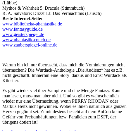
(Lübbe)
Mythos & Wahrheit 5: Dracula (Stimmbuch)
R. A. Salvatore: Drizzt 13: Das Vermächtnis (Lausch)
Beste Internet-Seite:
www.bibliotheka-phantastika.de
www.fantasyguide.de
www.geisterspiegel.de
www.phantastik-couch.de
www.zauberspiegel-online.de
Warum bin ich nur überrascht, dass mich die Nominierungen nicht
überraschen? Die Wurdack-Anthologie „Die Audienz“ hat es z.B.
nicht geschafft. Immerhin eine Story daraus und Ernst Wurdack als
Künstler.
Es gibt wieder viel über Vampire und eine Menge Fantasy. Kann
man lesen, muss man aber nicht. Und so gibt es wahrscheinlich
wieder nur eine Überraschung, wenn PERRY RHODAN oder
Markus Heitz nicht gewinnen. Wobei es ihnen natürlich aus ganzen
Herzen gegönnt sei. Zumindestens besteht auf dem BuCon keine
Gefahr von Preisanhäufungen bzw. Parallelen zum DSFP, der
übrigens dotiert ist!