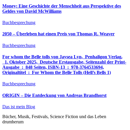
Money: Eine Geschichte der Menschheit aus Perspektive des
Geldes von David McWilliams
Buchbesprechung
2050 – Überleben hat einen Preis von Thomas R. Weaver
Buchbesprechung
For whom the Belle tolls von Jaysea Lyn, ‎ Penhaligon Verlag,
‎ 1. Oktober 2025, ‎ Deutsche Erstausgabe, Seitenzahl der Print-
Ausgabe ‏ : ‎ 848 Seiten, ISBN-13 ‏ : ‎ 978-3764533694,
Originaltitel ‏ : ‎ For Whom the Belle Tolls (Hell’s Bells 1)
Buchbesprechung
ORIGIN – Die Entdeckung von Andreas Brandhorst
Das ist mein Blog
Bücher, Musik, Festivals, Science Fiction und das Leben
drumherum