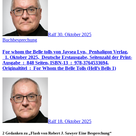
Ralf
30. Oktober 2025
Buchbesprechung
For whom the Belle tolls von Jaysea Lyn, ‎ Penhaligon Verlag,
‎ 1. Oktober 2025, ‎ Deutsche Erstausgabe, Seitenzahl der Print-
Ausgabe ‏ : ‎ 848 Seiten, ISBN-13 ‏ : ‎ 978-3764533694,
Originaltitel ‏ : ‎ For Whom the Belle Tolls (Hell’s Bells 1)
Ralf
18. Oktober 2025
2 Gedanken zu „Flash von Robert J. Sawyer Eine Besprechung“