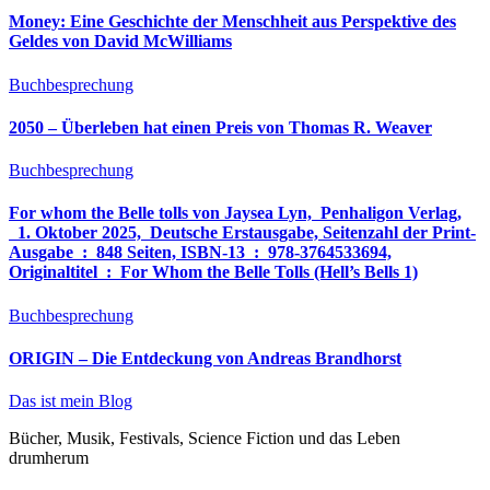
Money: Eine Geschichte der Menschheit aus Perspektive des
Geldes von David McWilliams
Buchbesprechung
2050 – Überleben hat einen Preis von Thomas R. Weaver
Buchbesprechung
For whom the Belle tolls von Jaysea Lyn, ‎ Penhaligon Verlag,
‎ 1. Oktober 2025, ‎ Deutsche Erstausgabe, Seitenzahl der Print-
Ausgabe ‏ : ‎ 848 Seiten, ISBN-13 ‏ : ‎ 978-3764533694,
Originaltitel ‏ : ‎ For Whom the Belle Tolls (Hell’s Bells 1)
Buchbesprechung
ORIGIN – Die Entdeckung von Andreas Brandhorst
Das ist mein Blog
Bücher, Musik, Festivals, Science Fiction und das Leben
drumherum