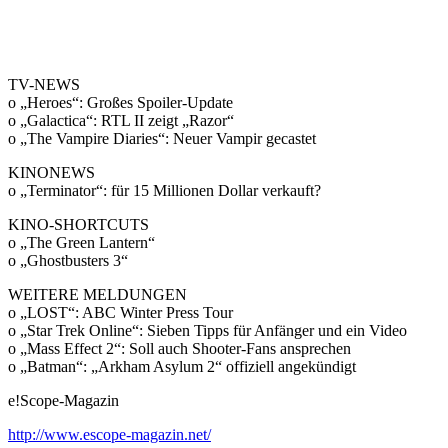
TV-NEWS
o „Heroes“: Großes Spoiler-Update
o „Galactica“: RTL II zeigt „Razor“
o „The Vampire Diaries“: Neuer Vampir gecastet
KINONEWS
o „Terminator“: für 15 Millionen Dollar verkauft?
KINO-SHORTCUTS
o „The Green Lantern“
o „Ghostbusters 3“
WEITERE MELDUNGEN
o „LOST“: ABC Winter Press Tour
o „Star Trek Online“: Sieben Tipps für Anfänger und ein Video
o „Mass Effect 2“: Soll auch Shooter-Fans ansprechen
o „Batman“: „Arkham Asylum 2“ offiziell angekündigt
e!Scope-Magazin
http://www.escope-magazin.net/