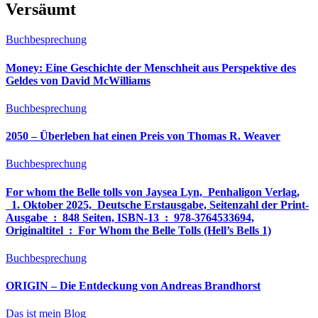
Versäumt
Buchbesprechung
Money: Eine Geschichte der Menschheit aus Perspektive des
Geldes von David McWilliams
Buchbesprechung
2050 – Überleben hat einen Preis von Thomas R. Weaver
Buchbesprechung
For whom the Belle tolls von Jaysea Lyn, ‎ Penhaligon Verlag,
‎ 1. Oktober 2025, ‎ Deutsche Erstausgabe, Seitenzahl der Print-
Ausgabe ‏ : ‎ 848 Seiten, ISBN-13 ‏ : ‎ 978-3764533694,
Originaltitel ‏ : ‎ For Whom the Belle Tolls (Hell’s Bells 1)
Buchbesprechung
ORIGIN – Die Entdeckung von Andreas Brandhorst
Das ist mein Blog