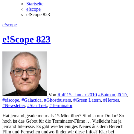
Startseite
e!scope
e!Scope 823
e!scope
e!Scope 823
Von
Ralf
15. Januar 2010
#Batman
,
#CD
,
#e!scope
,
#Galactica
,
#Ghostbusters
,
#Green Latern
,
#Heroes
,
#Newsletter
,
#Star Trek
,
#Terminator
Hat jemand geade mehr als 15 Mio. über? Sind ja nur Dollar! So
hoch ist das Gebot für die Terminator-Filme … Vielleicht hat ja
jemand Interesse. Es gibt wieder einiges Neues áus dem Bereich
Film und Fernsehen undwo findenwir diese Infos? Klar bei