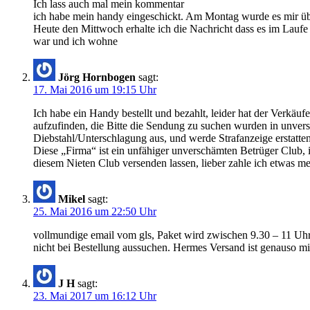
Ich lass auch mal mein kommentar
ich habe mein handy eingeschickt. Am Montag wurde es mir ü
Heute den Mittwoch erhalte ich die Nachricht dass es im Laufe 
war und ich wohne
Jörg Hornbogen
sagt:
17. Mai 2016 um 19:15 Uhr
Ich habe ein Handy bestellt und bezahlt, leider hat der Verkä
aufzufinden, die Bitte die Sendung zu suchen wurden in unvers
Diebstahl/Unterschlagung aus, und werde Strafanzeige erstatte
Diese „Firma“ ist ein unfähiger unverschämten Betrüger Club,
diesem Nieten Club versenden lassen, lieber zahle ich etwas 
Mikel
sagt:
25. Mai 2016 um 22:50 Uhr
vollmundige email vom gls, Paket wird zwischen 9.30 – 11 Uhr z
nicht bei Bestellung aussuchen. Hermes Versand ist genauso mi
J H
sagt:
23. Mai 2017 um 16:12 Uhr