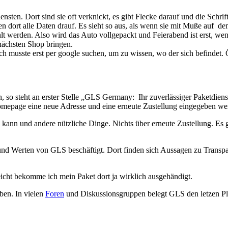
sten. Dort sind sie oft verknickt, es gibt Flecke darauf und die Schrift
ehen dort alle Daten drauf. Es sieht so aus, als wenn sie mit Muße auf 
lt werden. Also wird das Auto vollgepackt und Feierabend ist erst, wen
 nächsten Shop bringen.
ch musste erst per google suchen, um zu wissen, wo der sich befindet. Ö
o steht an erster Stelle „GLS Germany: Ihr zuverlässiger Paketdienst“
mepage eine neue Adresse und eine erneute Zustellung eingegeben werde
kann und andere nützliche Dinge. Nichts über erneute Zustellung. Es 
 und Werten von GLS beschäftigt. Dort finden sich Aussagen zu Transpare
leicht bekomme ich mein Paket dort ja wirklich ausgehändigt.
ben. In vielen
Foren
und Diskussionsgruppen belegt GLS den letzen Pla