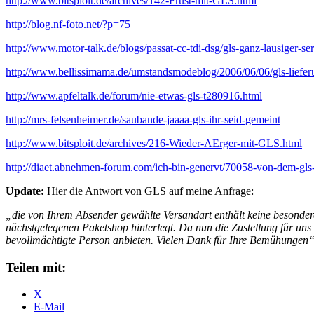
http://www.bitsploit.de/archives/142-Frust-mit-GLS.html
http://blog.nf-foto.net/?p=75
http://www.motor-talk.de/blogs/passat-cc-tdi-dsg/gls-ganz-lausiger-s
http://www.bellissimama.de/umstandsmodeblog/2006/06/06/gls-lieferun
http://www.apfeltalk.de/forum/nie-etwas-gls-t280916.html
http://mrs-felsenheimer.de/saubande-jaaaa-gls-ihr-seid-gemeint
http://www.bitsploit.de/archives/216-Wieder-AErger-mit-GLS.html
http://diaet.abnehmen-forum.com/ich-bin-genervt/70058-von-dem-gls-
Update:
Hier die Antwort von GLS auf meine Anfrage:
„die von Ihrem Absender gewählte Versandart enthält keine besonderen
nächstgelegenen Paketshop hinterlegt. Da nun die Zustellung für uns 
bevollmächtigte Person anbieten. Vielen Dank für Ihre Bemühungen
Teilen mit:
X
E-Mail