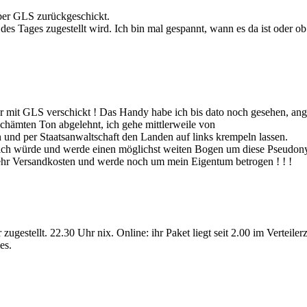
ber GLS zurückgeschickt.
des Tages zugestellt wird. Ich bin mal gespannt, wann es da ist oder o
ufer mit GLS verschickt ! Das Handy habe ich bis dato noch gesehen, a
chämten Ton abgelehnt, ich gehe mittlerweile von
n und per Staatsanwaltschaft den Landen auf links krempeln lassen.
 ich würde und werde einen möglichst weiten Bogen um diese Pseudony
mehr Versandkosten und werde noch um mein Eigentum betrogen ! ! !
ugestellt. 22.30 Uhr nix. Online: ihr Paket liegt seit 2.00 im Verteile
es.