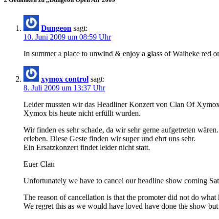
Dungeon
sagt:
10. Juni 2009 um 08:59 Uhr
In summer a place to unwind & enjoy a glass of Waiheke red on 
xymox control
sagt:
8. Juli 2009 um 13:37 Uhr
Leider mussten wir das Headliner Konzert von Clan Of Xymox 
Xymox bis heute nicht erfüllt wurden.
Wir finden es sehr schade, da wir sehr gerne aufgetreten wäre
erleben. Diese Geste finden wir super und ehrt uns sehr.
Ein Ersatzkonzert findet leider nicht statt.
Euer Clan
Unfortunately we have to cancel our headline show coming Sa
The reason of cancellation is that the promoter did not do what
We regret this as we would have loved have done the show but 