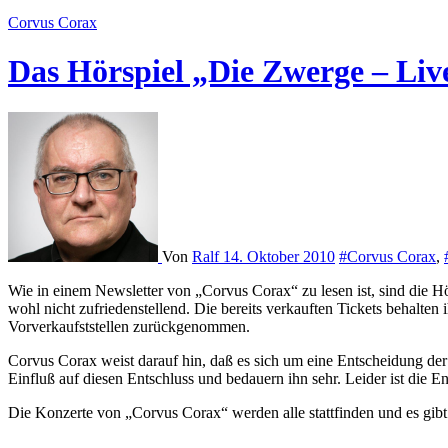
Corvus Corax
Das Hörspiel „Die Zwerge – Live
Von
Ralf
14. Oktober 2010
#Corvus Corax
,
Wie in einem Newsletter von „Corvus Corax“ zu lesen ist, sind die Hörspiel-Aufführungen „Die Zwerge – Live“ in Halle und Erfurt von den Veranstaltern vor Ort abgesagt worden. Der Ticket-Vorverkauf war
wohl nicht zufriedenstellend. Die bereits verkauften Tickets behalt
Vorverkaufststellen zurückgenommen.
Corvus Corax weist darauf hin, daß es sich um eine Entscheidung der
Einfluß auf diesen Entschluss und bedauern ihn sehr. Leider ist die En
Die Konzerte von „Corvus Corax“ werden alle stattfinden und es gib