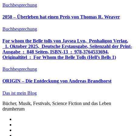
Buchbesprechung
2050 – Überleben hat einen Preis von Thomas R. Weaver
Buchbesprechung
For whom the Belle tolls von Jaysea Lyn, ‎ Penhaligon Verlag,
‎ 1. Oktober 2025, ‎ Deutsche Erstausgabe, Seitenzahl der Print-
Ausgabe ‏ : ‎ 848 Seiten, ISBN-13 ‏ : ‎ 978-3764533694,
Originaltitel ‏ : ‎ For Whom the Belle Tolls (Hell’s Bells 1)
Buchbesprechung
ORIGIN – Die Entdeckung von Andreas Brandhorst
Das ist mein Blog
Bücher, Musik, Festivals, Science Fiction und das Leben
drumherum