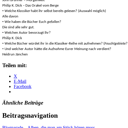
John Brunner – Morgenwelt
Philip K. Dick – Das Orakel vom Berge
•
Welche
Klassiker
habt ihr selbst bereits gelesen? (Auswahl möglich)
Alle davon
•
Wie haben die Bücher Euch
gefallen
?
Die sind alle sehr gut.
•
Welchen Autor bevorzugt ihr?
Philip K. Dick
•
Welche Bücher würdet ihr in die Klassiker-Reihe mit aufnehmen? (
Feuchtgebiete
?
•
Und welcher Autor hätte die
Aufnahme
Eurer Meinung nach verdient?
Heidrun Jänchen
Teilen mit:
X
E-Mail
Facebook
Ähnliche Beiträge
Beitragsnavigation
Blogparade – Alben, die man am Stück hören muss