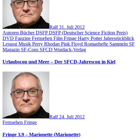
Ralf
31. Juli 2012
Autoren
Bücher
DSFP
DSFP (Deutscher Science Fiction Preis)
DVD
Fanzine
Fernsehen
Film
Fringe
Harry Potter
Jahresrückblick
Lesung
Musik
Perry Rhodan
Pink Floyd
Romanhefte
Sammeln
SF
Magazin
SF-Cons
SFCD
Wurdack-Verlag
Urlaubscon und Meer – Der SFCD-Jahrescon in Kiel
Ralf
24. Juli 2012
Fernsehen
Fringe
Fringe 3.9 – Marionette (Marionette)