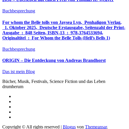
Buchbesprechung
For whom the Belle tolls von Jaysea Lyn, ‎ Penhaligon Verlag,
‎ 1. Oktober 2025, ‎ Deutsche Erstausgabe, Seitenzahl der Print-
Ausgabe ‏ : ‎ 848 Seiten, ISBN-13 ‏ : ‎ 978-3764533694,
Originaltitel ‏ : ‎ For Whom the Belle Tolls (Hell’s Bells 1)
Buchbesprechung
ORIGIN – Die Entdeckung von Andreas Brandhorst
Das ist mein Blog
Bücher, Musik, Festivals, Science Fiction und das Leben
drumherum
Copyright © All rights reserved
|
Blogus
von
Themeansar
.