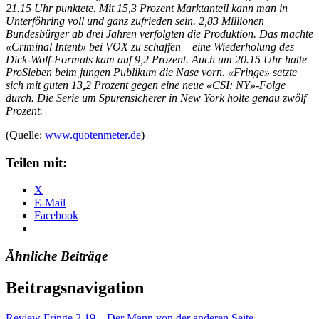
21.15 Uhr punktete. Mit 15,3 Prozent Marktanteil kann man in
Unterföhring voll und ganz zufrieden sein. 2,83 Millionen
Bundesbürger ab drei Jahren verfolgten die Produktion. Das machte
«Criminal Intent» bei VOX zu schaffen – eine Wiederholung des
Dick-Wolf-Formats kam auf 9,2 Prozent. Auch um 20.15 Uhr hatte
ProSieben beim jungen Publikum die Nase vorn. «Fringe» setzte
sich mit guten 13,2 Prozent gegen eine neue «CSI: NY»-Folge
durch. Die Serie um Spurensicherer in New York holte genau zwölf
Prozent.
(Quelle:
www.quotenmeter.de
)
Teilen mit:
X
E-Mail
Facebook
Ähnliche Beiträge
Beitragsnavigation
Review Fringe 2.19 – Der Mann von der anderen Seite