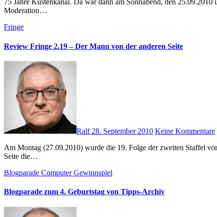
75 Jahre Küstenkanal. Da war dann am Sonnabend, den 25.09.2010 um 21:00 Uhr die „Große Jubiläumsnacht“ angesagt. Hier wurden dann einige mehr oder weniger (noch) bekannte Interpreten aktiv. Die
Moderation…
Fringe
Review Fringe 2.19 – Der Mann von der anderen Seite
Ralf
28. September 2010
Keine Kommentare
Am Montag (27.09.2010) wurde die 19. Folge der zweiten Staffel von Fringe ausgestrahlt. Die Folge handelt von einem Voraustrupp von Gestaltwandler aus dem Parallel-Universum. Sie nehmen auf dieser
Seite die…
Blogparade
Computer
Gewinnspiel
Blogparade zum 4. Geburtstag von Tipps-Archiv