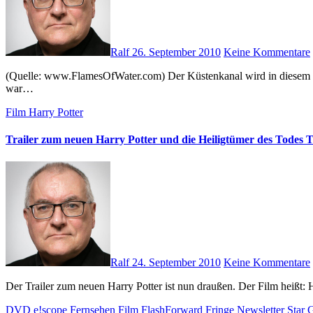
Ralf
26. September 2010
Keine Kommentare
(Quelle: www.FlamesOfWater.com) Der Küstenkanal wird in diesem Jahr 75 Jahre jung. Dieser Geburtstag wird mächtig gefeiert. Am 25. und 26. September 2010 wurde ein großes Fest gefeiert. Ein Höhepunkt
war…
Film
Harry Potter
Trailer zum neuen Harry Potter und die Heiligtümer des Todes Te
Ralf
24. September 2010
Keine Kommentare
Der Trailer zum neuen Harry Potter ist nun draußen. Der Film heißt
DVD
e!scope
Fernsehen
Film
FlashForward
Fringe
Newsletter
Star 