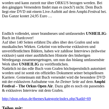
worden und kann zurzeit nur über ORKUS bezogen werden. Bei
den gängigen Versendern findet man es (noch?) nicht. Dem Buch
liegt eine DVD mit einem Live-Auftritt auf dem Amphi-Festival bei.
Das Ganze kostet 24,95 Euro …
Endlich vollendet, unser brandneues und umfassendes
UNHEILIG
-
Buch im Hardcover!
Auf über 140 Seiten erfährst Du alles über den Grafen und sein
musikalisches Wirken. Gekrönt von teilweise exklusiven und
unveröffentlichten Bildern, haben wir zahllose Interviews (teilweise
exklusiv) samt einer ausführlichen Historie des bisherigen
Werdegangs zusammengetragen, um nun das bislang umfassendste
Werk über
UNHEILIG
zu veröffentlichen.
Natürlich ist das edle Buch vom Grafen höchstpersönlich autorisiert
worden und ist somit ein offizielles Dokument seiner beispiellosen
Karriere. Gemeinsam mit Buch versendet wird die besondere DVD
mit der exklusiven Aufnahme von
An Deiner Seite
auf dem
Amphi
Festival – The Orkus Open Air
. Dazu gibt es noch ein passendes
& exklusives Interview mit dem Grafen.
http://shop.orkus.de/themes/kategorie/index.php?katId=69
Teilen mit: