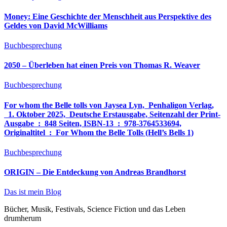
Money: Eine Geschichte der Menschheit aus Perspektive des
Geldes von David McWilliams
Buchbesprechung
2050 – Überleben hat einen Preis von Thomas R. Weaver
Buchbesprechung
For whom the Belle tolls von Jaysea Lyn, ‎ Penhaligon Verlag,
‎ 1. Oktober 2025, ‎ Deutsche Erstausgabe, Seitenzahl der Print-
Ausgabe ‏ : ‎ 848 Seiten, ISBN-13 ‏ : ‎ 978-3764533694,
Originaltitel ‏ : ‎ For Whom the Belle Tolls (Hell’s Bells 1)
Buchbesprechung
ORIGIN – Die Entdeckung von Andreas Brandhorst
Das ist mein Blog
Bücher, Musik, Festivals, Science Fiction und das Leben
drumherum