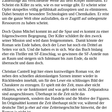
Zahlenfolge auf verschiedene Weise auf dem Körper hinterlässt. Er
Scheint ein Killer zu sein, wie es nur wenige gibt. Er scheint seine
Opfer skrupellos völlig gefühlskalt aufzuspüren und zu eliminieren.
Dabei benutzt er besondere Technologien und Chemikalien. Er reist
um die ganze Welt ohne aufzufallen, da er Zugriff auf unbegrenzte
Ressourcen zu haben scheint.
Doch Quinn Mitchel kommt im auf die Spur und es kommt zu einer
folgenschweren Begegnung. Der Killer schildert ihr den zweck
seiner Mission und wird dann festgenommen. Damit könnte der
Roman sein Ende haben, doch der Leser hat noch ein Drittel an
Seiten vor sich. Und die haben es in sich. War das Buch bislang
eher ein Thriller mit SF-Einschlag, so gewinnen die SF-Anteile nun
an Raum und steigern sich fulminant bis zum Ende, da nicht
überrascht und dann doch.
Christian Cantrell legt hier einen kurzweiligen Roman vor, der
neben den schnellen aktionslastigen Szenen immer wieder in
Rückblenden innehält, um für den Leser ein schlüssiges Bild der
Charaktere zu erzeugen. Er spielt mit der Zeit, muss aber nicht
erklären, wie sie funktioniert und was geht oder nicht. Zeitparadoxa
sind ausgeschlossen. Überhaupt ist die Zeit nicht das
Hauptaugenmerk, sondern das Handeln und die Motive der Figuren.
Im Originaltitel kommt die Zeit überhaupt nicht vor, während der
deutsche Titel ja eher auf eine Zeitreisegeschichte hinweist, die der
Roman ja nicht ist.