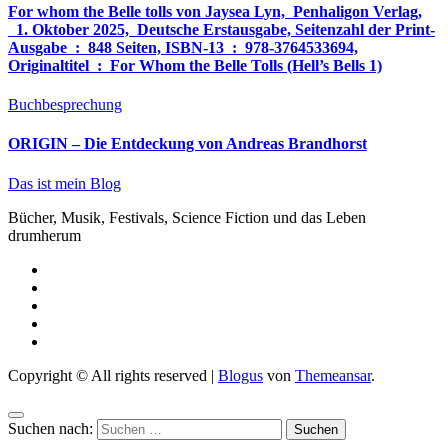
For whom the Belle tolls von Jaysea Lyn, ‎ Penhaligon Verlag,
‎ 1. Oktober 2025, ‎ Deutsche Erstausgabe, Seitenzahl der Print-
Ausgabe ‏ : ‎ 848 Seiten, ISBN-13 ‏ : ‎ 978-3764533694,
Originaltitel ‏ : ‎ For Whom the Belle Tolls (Hell’s Bells 1)
Buchbesprechung
ORIGIN – Die Entdeckung von Andreas Brandhorst
Das ist mein Blog
Bücher, Musik, Festivals, Science Fiction und das Leben
drumherum
Copyright © All rights reserved
|
Blogus
von
Themeansar
.
Suchen nach: