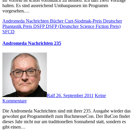
im Vorfeld ist schon vorbildlich zu nennen. Ich darf zwei Vorträge
halten. Es sind ausreichend Umbaupausen im Programm
vorgesehen.…
Andromeda Nachrichten
Bücher
Curt-Siodmak-Preis
Deutscher
Phantastik Preis
DSFP
DSFP (Deutscher Science Fiction Preis)
SFCD
Andromeda Nachrichten 235
Ralf
26. September 2011
Keine
Kommentare
Die Andromeda Nachrichten sind mit ihrer 235. Ausgabe wieder das
gewohnt gut Programmheft zum BuchmesseCon. Der BuCon findet
dieses Jahr nicht nur am traditionellen Sonnabend statt, sondern es
gibt einen…