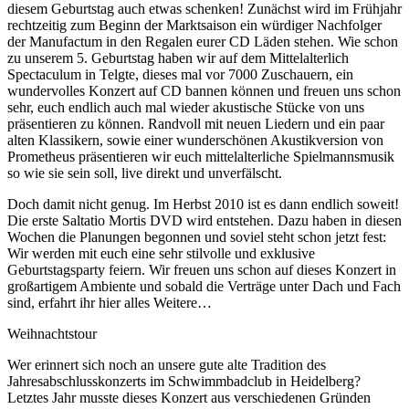
diesem Geburtstag auch etwas schenken! Zunächst wird im Frühjahr
rechtzeitig zum Beginn der Marktsaison ein würdiger Nachfolger
der Manufactum in den Regalen eurer CD Läden stehen. Wie schon
zu unserem 5. Geburtstag haben wir auf dem Mittelalterlich
Spectaculum in Telgte, dieses mal vor 7000 Zuschauern, ein
wundervolles Konzert auf CD bannen können und freuen uns schon
sehr, euch endlich auch mal wieder akustische Stücke von uns
präsentieren zu können. Randvoll mit neuen Liedern und ein paar
alten Klassikern, sowie einer wunderschönen Akustikversion von
Prometheus präsentieren wir euch mittelalterliche Spielmannsmusik
so wie sie sein soll, live direkt und unverfälscht.
Doch damit nicht genug. Im Herbst 2010 ist es dann endlich soweit!
Die erste Saltatio Mortis DVD wird entstehen. Dazu haben in diesen
Wochen die Planungen begonnen und soviel steht schon jetzt fest:
Wir werden mit euch eine sehr stilvolle und exklusive
Geburtstagsparty feiern. Wir freuen uns schon auf dieses Konzert in
großartigem Ambiente und sobald die Verträge unter Dach und Fach
sind, erfahrt ihr hier alles Weitere…
Weihnachtstour
Wer erinnert sich noch an unsere gute alte Tradition des
Jahresabschlusskonzerts im Schwimmbadclub in Heidelberg?
Letztes Jahr musste dieses Konzert aus verschiedenen Gründen