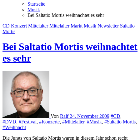
Startseite
Musik
Bei Saltatio Mortis weihnachtet es sehr
CD
Konzert
Mittelalter
Mittelalter Markt
Musik
Newsletter
Saltatio
Mortis
Bei Saltatio Mortis weihnachtet
es sehr
Von
Ralf
24. November 2009
#CD
,
#DVD
,
#Festival
,
#Konzerte
,
#Mittelalter
,
#Musik
,
#Saltatio Mortis
,
#Weihnacht
Die Jungs von Saltatio Mortis waren in diesem Jahr schon recht