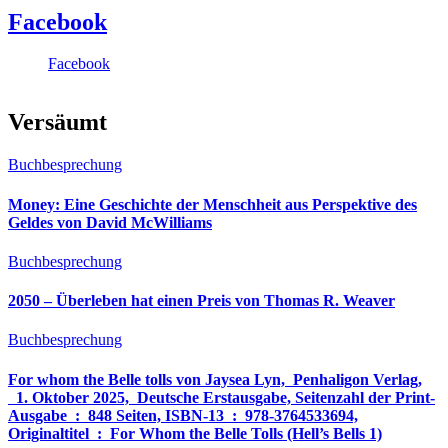
Facebook
Facebook
Versäumt
Buchbesprechung
Money: Eine Geschichte der Menschheit aus Perspektive des
Geldes von David McWilliams
Buchbesprechung
2050 – Überleben hat einen Preis von Thomas R. Weaver
Buchbesprechung
For whom the Belle tolls von Jaysea Lyn, ‎ Penhaligon Verlag,
‎ 1. Oktober 2025, ‎ Deutsche Erstausgabe, Seitenzahl der Print-
Ausgabe ‏ : ‎ 848 Seiten, ISBN-13 ‏ : ‎ 978-3764533694,
Originaltitel ‏ : ‎ For Whom the Belle Tolls (Hell’s Bells 1)