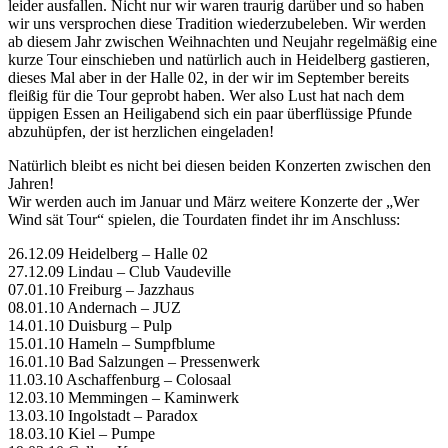
leider ausfallen. Nicht nur wir waren traurig darüber und so haben
wir uns versprochen diese Tradition wiederzubeleben. Wir werden
ab diesem Jahr zwischen Weihnachten und Neujahr regelmäßig eine
kurze Tour einschieben und natürlich auch in Heidelberg gastieren,
dieses Mal aber in der Halle 02, in der wir im September bereits
fleißig für die Tour geprobt haben. Wer also Lust hat nach dem
üppigen Essen an Heiligabend sich ein paar überflüssige Pfunde
abzuhüpfen, der ist herzlichen eingeladen!
Natürlich bleibt es nicht bei diesen beiden Konzerten zwischen den
Jahren!
Wir werden auch im Januar und März weitere Konzerte der „Wer
Wind sät Tour“ spielen, die Tourdaten findet ihr im Anschluss:
26.12.09 Heidelberg – Halle 02
27.12.09 Lindau – Club Vaudeville
07.01.10 Freiburg – Jazzhaus
08.01.10 Andernach – JUZ
14.01.10 Duisburg – Pulp
15.01.10 Hameln – Sumpfblume
16.01.10 Bad Salzungen – Pressenwerk
11.03.10 Aschaffenburg – Colosaal
12.03.10 Memmingen – Kaminwerk
13.03.10 Ingolstadt – Paradox
18.03.10 Kiel – Pumpe