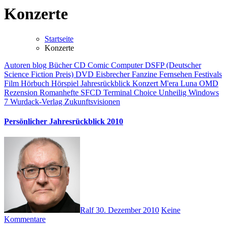
Konzerte
Startseite
Konzerte
Autoren
blog
Bücher
CD
Comic
Computer
DSFP (Deutscher
Science Fiction Preis)
DVD
Eisbrecher
Fanzine
Fernsehen
Festivals
Film
Hörbuch
Hörspiel
Jahresrückblick
Konzert
M'era Luna
OMD
Rezension
Romanhefte
SFCD
Terminal Choice
Unheilig
Windows
7
Wurdack-Verlag
Zukunftsvisionen
Persönlicher Jahresrückblick 2010
Ralf
30. Dezember 2010
Keine
Kommentare