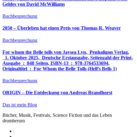
Geldes von David McWilliams
Buchbesprechung
2050 – Überleben hat einen Preis von Thomas R. Weaver
Buchbesprechung
For whom the Belle tolls von Jaysea Lyn, ‎ Penhaligon Verlag,
‎ 1. Oktober 2025, ‎ Deutsche Erstausgabe, Seitenzahl der Print-
Ausgabe ‏ : ‎ 848 Seiten, ISBN-13 ‏ : ‎ 978-3764533694,
Originaltitel ‏ : ‎ For Whom the Belle Tolls (Hell’s Bells 1)
Buchbesprechung
ORIGIN – Die Entdeckung von Andreas Brandhorst
Das ist mein Blog
Bücher, Musik, Festivals, Science Fiction und das Leben
drumherum