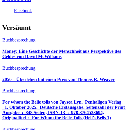
Facebook
Versäumt
Buchbesprechung
Money: Eine Geschichte der Menschheit aus Perspektive des
Geldes von David McWilliams
Buchbesprechung
2050 – Überleben hat einen Preis von Thomas R. Weaver
Buchbesprechung
For whom the Belle tolls von Jaysea Lyn, ‎ Penhaligon Verlag,
‎ 1. Oktober 2025, ‎ Deutsche Erstausgabe, Seitenzahl der Print-
Ausgabe ‏ : ‎ 848 Seiten, ISBN-13 ‏ : ‎ 978-3764533694,
Originaltitel ‏ : ‎ For Whom the Belle Tolls (Hell’s Bells 1)
Buchbesprechung