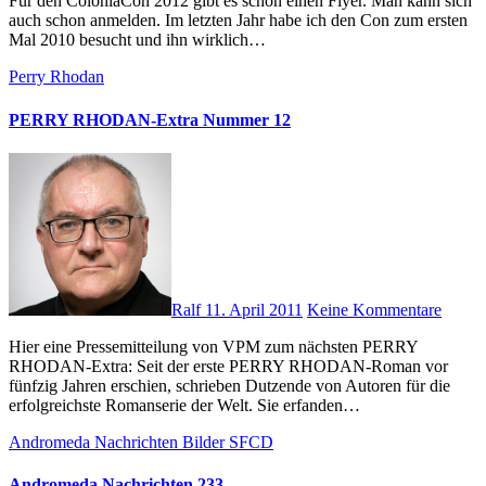
Für den ColoniaCon 2012 gibt es schon einen Flyer. Man kann sich
auch schon anmelden. Im letzten Jahr habe ich den Con zum ersten
Mal 2010 besucht und ihn wirklich…
Perry Rhodan
PERRY RHODAN-Extra Nummer 12
Ralf
11. April 2011
Keine Kommentare
Hier eine Pressemitteilung von VPM zum nächsten PERRY
RHODAN-Extra: Seit der erste PERRY RHODAN-Roman vor
fünfzig Jahren erschien, schrieben Dutzende von Autoren für die
erfolgreichste Romanserie der Welt. Sie erfanden…
Andromeda Nachrichten
Bilder
SFCD
Andromeda Nachrichten 233