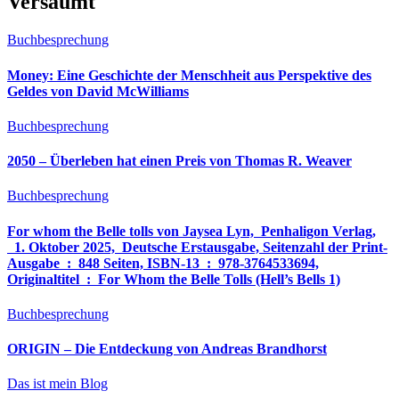
Versäumt
Buchbesprechung
Money: Eine Geschichte der Menschheit aus Perspektive des
Geldes von David McWilliams
Buchbesprechung
2050 – Überleben hat einen Preis von Thomas R. Weaver
Buchbesprechung
For whom the Belle tolls von Jaysea Lyn, ‎ Penhaligon Verlag,
‎ 1. Oktober 2025, ‎ Deutsche Erstausgabe, Seitenzahl der Print-
Ausgabe ‏ : ‎ 848 Seiten, ISBN-13 ‏ : ‎ 978-3764533694,
Originaltitel ‏ : ‎ For Whom the Belle Tolls (Hell’s Bells 1)
Buchbesprechung
ORIGIN – Die Entdeckung von Andreas Brandhorst
Das ist mein Blog