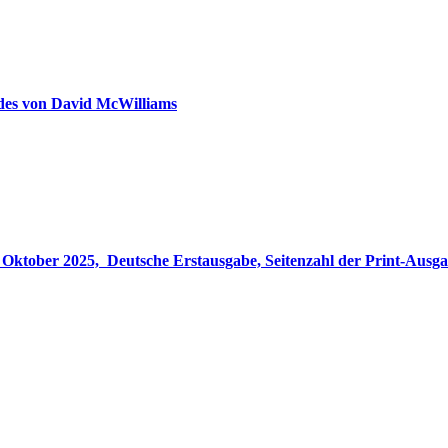
ldes von David McWilliams
gabe, Seitenzahl der Print-Ausgabe ‏ : ‎ 848 Seiten, ISBN-13 ‏ : ‎ 978-3764533694, Originaltitel ‏ : 