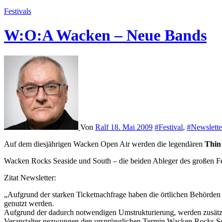
Festivals
W:O:A Wacken – Neue Bands
Von
Ralf
18. Mai 2009
#Festival
,
#Newslette
Auf dem diesjährigen Wacken Open Air werden die legendären
Thin
Wacken Rocks Seaside und South – die beiden Ableger des großen 
Zitat Newsletter:
„Aufgrund der starken Ticketnachfrage haben die örtlichen Behörden 
genutzt werden.
Aufgrund der dadurch notwendigen Umstrukturierung, werden zusätzlic
Veranstalter gezwungen den ursprünglichen Termin Wacken Rocks Sea