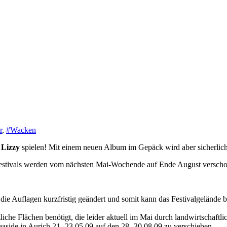
r
,
#Wacken
 Lizzy
spielen! Mit einem neuen Album im Gepäck wird aber sicherlic
Festivals werden vom nächsten Mai-Wochende auf Ende August versch
die Auflagen kurzfristig geändert und somit kann das Festivalgelände 
he Flächen benötigt, die leider aktuell im Mai durch landwirtschaftl
side in Aurich 21.-23.05.09 auf den 28.-30.08.09 zu verschieben.