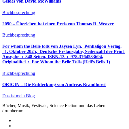
Geldes von David McWilliams
Buchbesprechung
2050 – Überleben hat einen Preis von Thomas R. Weaver
Buchbesprechung
For whom the Belle tolls von Jaysea Lyn, ‎ Penhaligon Verlag,
‎ 1. Oktober 2025, ‎ Deutsche Erstausgabe, Seitenzahl der Print-
Ausgabe ‏ : ‎ 848 Seiten, ISBN-13 ‏ : ‎ 978-3764533694,
Originaltitel ‏ : ‎ For Whom the Belle Tolls (Hell’s Bells 1)
Buchbesprechung
ORIGIN – Die Entdeckung von Andreas Brandhorst
Das ist mein Blog
Bücher, Musik, Festivals, Science Fiction und das Leben
drumherum