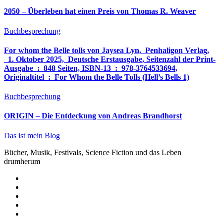
2050 – Überleben hat einen Preis von Thomas R. Weaver
Buchbesprechung
For whom the Belle tolls von Jaysea Lyn, ‎ Penhaligon Verlag,
‎ 1. Oktober 2025, ‎ Deutsche Erstausgabe, Seitenzahl der Print-
Ausgabe ‏ : ‎ 848 Seiten, ISBN-13 ‏ : ‎ 978-3764533694,
Originaltitel ‏ : ‎ For Whom the Belle Tolls (Hell’s Bells 1)
Buchbesprechung
ORIGIN – Die Entdeckung von Andreas Brandhorst
Das ist mein Blog
Bücher, Musik, Festivals, Science Fiction und das Leben
drumherum