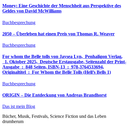
Money: Eine Geschichte der Menschheit aus Perspektive des
Geldes von David McWilliams
Buchbesprechung
2050 – Überleben hat einen Preis von Thomas R. Weaver
Buchbesprechung
For whom the Belle tolls von Jaysea Lyn, ‎ Penhaligon Verlag,
‎ 1. Oktober 2025, ‎ Deutsche Erstausgabe, Seitenzahl der Print-
Ausgabe ‏ : ‎ 848 Seiten, ISBN-13 ‏ : ‎ 978-3764533694,
Originaltitel ‏ : ‎ For Whom the Belle Tolls (Hell’s Bells 1)
Buchbesprechung
ORIGIN – Die Entdeckung von Andreas Brandhorst
Das ist mein Blog
Bücher, Musik, Festivals, Science Fiction und das Leben
drumherum