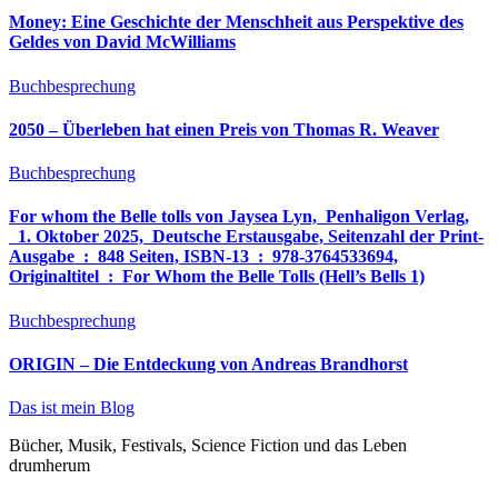
Money: Eine Geschichte der Menschheit aus Perspektive des
Geldes von David McWilliams
Buchbesprechung
2050 – Überleben hat einen Preis von Thomas R. Weaver
Buchbesprechung
For whom the Belle tolls von Jaysea Lyn, ‎ Penhaligon Verlag,
‎ 1. Oktober 2025, ‎ Deutsche Erstausgabe, Seitenzahl der Print-
Ausgabe ‏ : ‎ 848 Seiten, ISBN-13 ‏ : ‎ 978-3764533694,
Originaltitel ‏ : ‎ For Whom the Belle Tolls (Hell’s Bells 1)
Buchbesprechung
ORIGIN – Die Entdeckung von Andreas Brandhorst
Das ist mein Blog
Bücher, Musik, Festivals, Science Fiction und das Leben
drumherum