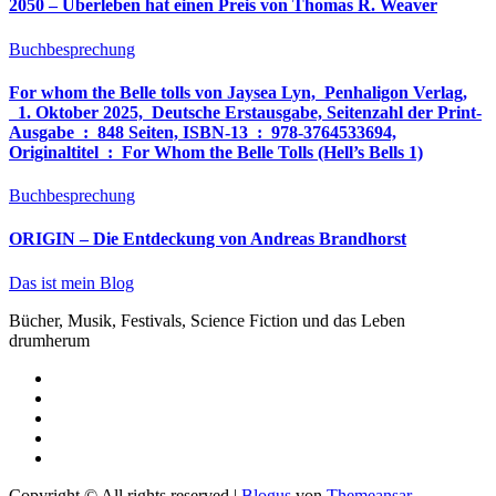
2050 – Überleben hat einen Preis von Thomas R. Weaver
Buchbesprechung
For whom the Belle tolls von Jaysea Lyn, ‎ Penhaligon Verlag,
‎ 1. Oktober 2025, ‎ Deutsche Erstausgabe, Seitenzahl der Print-
Ausgabe ‏ : ‎ 848 Seiten, ISBN-13 ‏ : ‎ 978-3764533694,
Originaltitel ‏ : ‎ For Whom the Belle Tolls (Hell’s Bells 1)
Buchbesprechung
ORIGIN – Die Entdeckung von Andreas Brandhorst
Das ist mein Blog
Bücher, Musik, Festivals, Science Fiction und das Leben
drumherum
Copyright © All rights reserved
|
Blogus
von
Themeansar
.