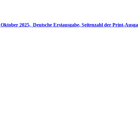
gabe, Seitenzahl der Print-Ausgabe ‏ : ‎ 848 Seiten, ISBN-13 ‏ : ‎ 978-3764533694, Originaltitel ‏ : 