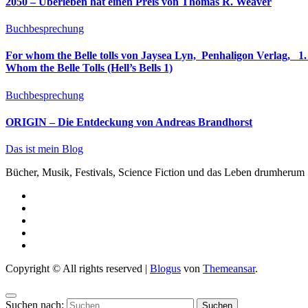
2050 – Überleben hat einen Preis von Thomas R. Weaver
Buchbesprechung
For whom the Belle tolls von Jaysea Lyn, ‎ Penhaligon Verlag, ‎ 1. Oktober 2025, ‎ Deutsche Erstaus
Whom the Belle Tolls (Hell’s Bells 1)
Buchbesprechung
ORIGIN – Die Entdeckung von Andreas Brandhorst
Das ist mein Blog
Bücher, Musik, Festivals, Science Fiction und das Leben drumherum
Copyright © All rights reserved
|
Blogus
von
Themeansar
.
Suchen nach: