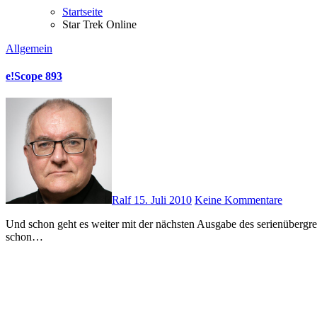
Startseite
Star Trek Online
Allgemein
e!Scope 893
Ralf
15. Juli 2010
Keine Kommentare
Und schon geht es weiter mit der nächsten Ausgabe des serienübergreifenden Newsletters. Schwerpunkt ist ein Interview mit dem Predator-Produzent Robert Rodriguez. Dieser Film ist ja bei einigen, die ihn
schon…