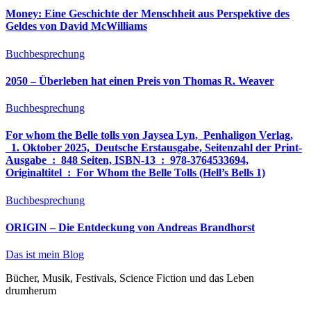
Money: Eine Geschichte der Menschheit aus Perspektive des
Geldes von David McWilliams
Buchbesprechung
2050 – Überleben hat einen Preis von Thomas R. Weaver
Buchbesprechung
For whom the Belle tolls von Jaysea Lyn, ‎ Penhaligon Verlag,
‎ 1. Oktober 2025, ‎ Deutsche Erstausgabe, Seitenzahl der Print-
Ausgabe ‏ : ‎ 848 Seiten, ISBN-13 ‏ : ‎ 978-3764533694,
Originaltitel ‏ : ‎ For Whom the Belle Tolls (Hell’s Bells 1)
Buchbesprechung
ORIGIN – Die Entdeckung von Andreas Brandhorst
Das ist mein Blog
Bücher, Musik, Festivals, Science Fiction und das Leben
drumherum