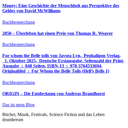
Money: Eine Geschichte der Menschheit aus Perspektive des
Geldes von David McWilliams
Buchbesprechung
2050 – Überleben hat einen Preis von Thomas R. Weaver
Buchbesprechung
For whom the Belle tolls von Jaysea Lyn, ‎ Penhaligon Verlag,
‎ 1. Oktober 2025, ‎ Deutsche Erstausgabe, Seitenzahl der Print-
Ausgabe ‏ : ‎ 848 Seiten, ISBN-13 ‏ : ‎ 978-3764533694,
Originaltitel ‏ : ‎ For Whom the Belle Tolls (Hell’s Bells 1)
Buchbesprechung
ORIGIN – Die Entdeckung von Andreas Brandhorst
Das ist mein Blog
Bücher, Musik, Festivals, Science Fiction und das Leben
drumherum