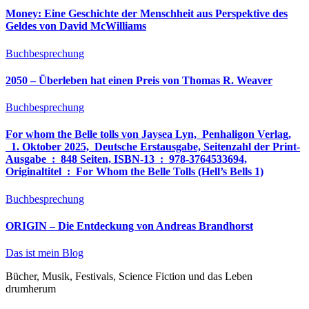
Money: Eine Geschichte der Menschheit aus Perspektive des
Geldes von David McWilliams
Buchbesprechung
2050 – Überleben hat einen Preis von Thomas R. Weaver
Buchbesprechung
For whom the Belle tolls von Jaysea Lyn, ‎ Penhaligon Verlag,
‎ 1. Oktober 2025, ‎ Deutsche Erstausgabe, Seitenzahl der Print-
Ausgabe ‏ : ‎ 848 Seiten, ISBN-13 ‏ : ‎ 978-3764533694,
Originaltitel ‏ : ‎ For Whom the Belle Tolls (Hell’s Bells 1)
Buchbesprechung
ORIGIN – Die Entdeckung von Andreas Brandhorst
Das ist mein Blog
Bücher, Musik, Festivals, Science Fiction und das Leben
drumherum