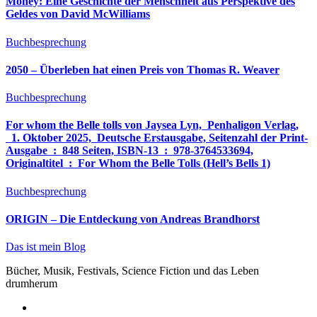
Money: Eine Geschichte der Menschheit aus Perspektive des
Geldes von David McWilliams
Buchbesprechung
2050 – Überleben hat einen Preis von Thomas R. Weaver
Buchbesprechung
For whom the Belle tolls von Jaysea Lyn, ‎ Penhaligon Verlag,
‎ 1. Oktober 2025, ‎ Deutsche Erstausgabe, Seitenzahl der Print-
Ausgabe ‏ : ‎ 848 Seiten, ISBN-13 ‏ : ‎ 978-3764533694,
Originaltitel ‏ : ‎ For Whom the Belle Tolls (Hell’s Bells 1)
Buchbesprechung
ORIGIN – Die Entdeckung von Andreas Brandhorst
Das ist mein Blog
Bücher, Musik, Festivals, Science Fiction und das Leben
drumherum