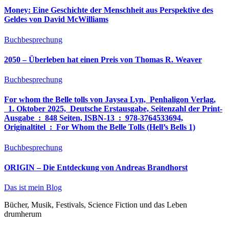
Money: Eine Geschichte der Menschheit aus Perspektive des
Geldes von David McWilliams
Buchbesprechung
2050 – Überleben hat einen Preis von Thomas R. Weaver
Buchbesprechung
For whom the Belle tolls von Jaysea Lyn, ‎ Penhaligon Verlag,
‎ 1. Oktober 2025, ‎ Deutsche Erstausgabe, Seitenzahl der Print-
Ausgabe ‏ : ‎ 848 Seiten, ISBN-13 ‏ : ‎ 978-3764533694,
Originaltitel ‏ : ‎ For Whom the Belle Tolls (Hell’s Bells 1)
Buchbesprechung
ORIGIN – Die Entdeckung von Andreas Brandhorst
Das ist mein Blog
Bücher, Musik, Festivals, Science Fiction und das Leben
drumherum