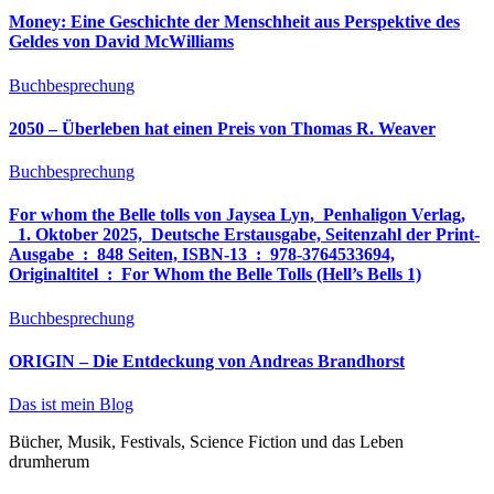
Money: Eine Geschichte der Menschheit aus Perspektive des
Geldes von David McWilliams
Buchbesprechung
2050 – Überleben hat einen Preis von Thomas R. Weaver
Buchbesprechung
For whom the Belle tolls von Jaysea Lyn, ‎ Penhaligon Verlag,
‎ 1. Oktober 2025, ‎ Deutsche Erstausgabe, Seitenzahl der Print-
Ausgabe ‏ : ‎ 848 Seiten, ISBN-13 ‏ : ‎ 978-3764533694,
Originaltitel ‏ : ‎ For Whom the Belle Tolls (Hell’s Bells 1)
Buchbesprechung
ORIGIN – Die Entdeckung von Andreas Brandhorst
Das ist mein Blog
Bücher, Musik, Festivals, Science Fiction und das Leben
drumherum