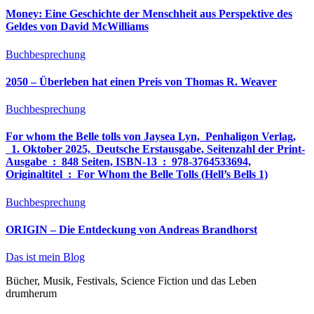
Money: Eine Geschichte der Menschheit aus Perspektive des
Geldes von David McWilliams
Buchbesprechung
2050 – Überleben hat einen Preis von Thomas R. Weaver
Buchbesprechung
For whom the Belle tolls von Jaysea Lyn, ‎ Penhaligon Verlag,
‎ 1. Oktober 2025, ‎ Deutsche Erstausgabe, Seitenzahl der Print-
Ausgabe ‏ : ‎ 848 Seiten, ISBN-13 ‏ : ‎ 978-3764533694,
Originaltitel ‏ : ‎ For Whom the Belle Tolls (Hell’s Bells 1)
Buchbesprechung
ORIGIN – Die Entdeckung von Andreas Brandhorst
Das ist mein Blog
Bücher, Musik, Festivals, Science Fiction und das Leben
drumherum