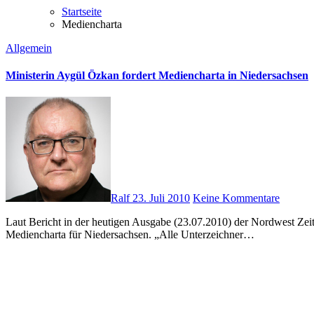
Startseite
Mediencharta
Allgemein
Ministerin Aygül Özkan fordert Mediencharta in Niedersachsen
Ralf
23. Juli 2010
Keine Kommentare
Laut Bericht in der heutigen Ausgabe (23.07.2010) der Nordwest Zeitung (NWZ) fordert die niedersächsische Ministerin für Soziales, Frauen, Familie, Gesundheit und Integration, Aygül Özkan, eine
Mediencharta für Niedersachsen. „Alle Unterzeichner…