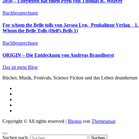
2050 – Überleben hat einen Preis von Thomas R. Weaver
Buchbesprechung
For whom the Belle tolls von Jaysea Lyn, ‎ Penhaligon Verlag, ‎ 1. Oktober 2025, ‎ Deutsche Erstaus
Whom the Belle Tolls (Hell’s Bells 1)
Buchbesprechung
ORIGIN – Die Entdeckung von Andreas Brandhorst
Das ist mein Blog
Bücher, Musik, Festivals, Science Fiction und das Leben drumherum
Copyright © All rights reserved
|
Blogus
von
Themeansar
.
Suchen nach: