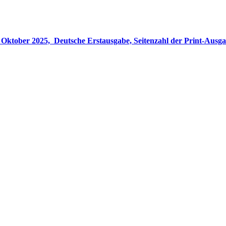
gabe, Seitenzahl der Print-Ausgabe ‏ : ‎ 848 Seiten, ISBN-13 ‏ : ‎ 978-3764533694, Originaltitel ‏ : 