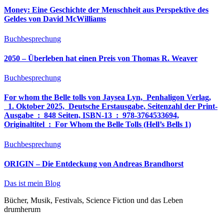
Money: Eine Geschichte der Menschheit aus Perspektive des
Geldes von David McWilliams
Buchbesprechung
2050 – Überleben hat einen Preis von Thomas R. Weaver
Buchbesprechung
For whom the Belle tolls von Jaysea Lyn, ‎ Penhaligon Verlag,
‎ 1. Oktober 2025, ‎ Deutsche Erstausgabe, Seitenzahl der Print-
Ausgabe ‏ : ‎ 848 Seiten, ISBN-13 ‏ : ‎ 978-3764533694,
Originaltitel ‏ : ‎ For Whom the Belle Tolls (Hell’s Bells 1)
Buchbesprechung
ORIGIN – Die Entdeckung von Andreas Brandhorst
Das ist mein Blog
Bücher, Musik, Festivals, Science Fiction und das Leben
drumherum