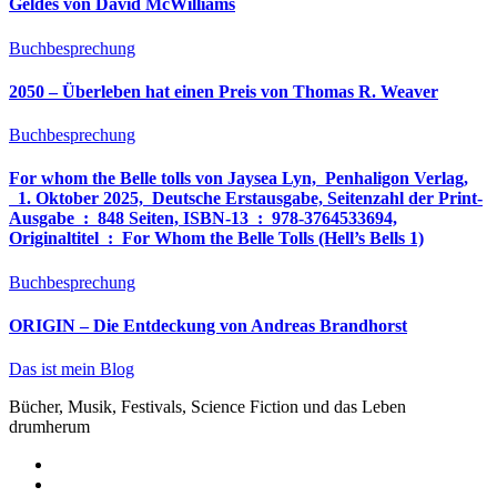
Geldes von David McWilliams
Buchbesprechung
2050 – Überleben hat einen Preis von Thomas R. Weaver
Buchbesprechung
For whom the Belle tolls von Jaysea Lyn, ‎ Penhaligon Verlag,
‎ 1. Oktober 2025, ‎ Deutsche Erstausgabe, Seitenzahl der Print-
Ausgabe ‏ : ‎ 848 Seiten, ISBN-13 ‏ : ‎ 978-3764533694,
Originaltitel ‏ : ‎ For Whom the Belle Tolls (Hell’s Bells 1)
Buchbesprechung
ORIGIN – Die Entdeckung von Andreas Brandhorst
Das ist mein Blog
Bücher, Musik, Festivals, Science Fiction und das Leben
drumherum