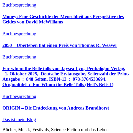
Buchbesprechung
Money: Eine Geschichte der Menschheit aus Perspektive des
Geldes von David McWilliams
Buchbesprechung
2050 – Überleben hat einen Preis von Thomas R. Weaver
Buchbesprechung
For whom the Belle tolls von Jaysea Lyn, ‎ Penhaligon Verlag,
‎ 1. Oktober 2025, ‎ Deutsche Erstausgabe, Seitenzahl der Print-
Ausgabe ‏ : ‎ 848 Seiten, ISBN-13 ‏ : ‎ 978-3764533694,
Originaltitel ‏ : ‎ For Whom the Belle Tolls (Hell’s Bells 1)
Buchbesprechung
ORIGIN – Die Entdeckung von Andreas Brandhorst
Das ist mein Blog
Bücher, Musik, Festivals, Science Fiction und das Leben