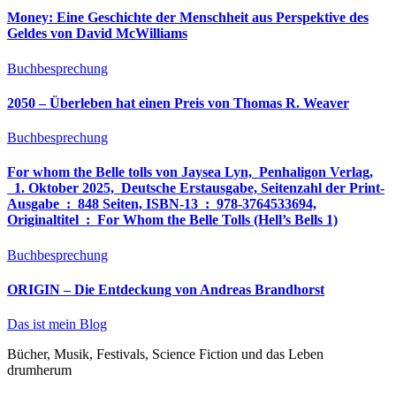
Money: Eine Geschichte der Menschheit aus Perspektive des
Geldes von David McWilliams
Buchbesprechung
2050 – Überleben hat einen Preis von Thomas R. Weaver
Buchbesprechung
For whom the Belle tolls von Jaysea Lyn, ‎ Penhaligon Verlag,
‎ 1. Oktober 2025, ‎ Deutsche Erstausgabe, Seitenzahl der Print-
Ausgabe ‏ : ‎ 848 Seiten, ISBN-13 ‏ : ‎ 978-3764533694,
Originaltitel ‏ : ‎ For Whom the Belle Tolls (Hell’s Bells 1)
Buchbesprechung
ORIGIN – Die Entdeckung von Andreas Brandhorst
Das ist mein Blog
Bücher, Musik, Festivals, Science Fiction und das Leben
drumherum