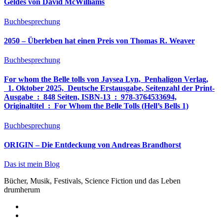
Geldes von David McWilliams
Buchbesprechung
2050 – Überleben hat einen Preis von Thomas R. Weaver
Buchbesprechung
For whom the Belle tolls von Jaysea Lyn, ‎ Penhaligon Verlag,
‎ 1. Oktober 2025, ‎ Deutsche Erstausgabe, Seitenzahl der Print-
Ausgabe ‏ : ‎ 848 Seiten, ISBN-13 ‏ : ‎ 978-3764533694,
Originaltitel ‏ : ‎ For Whom the Belle Tolls (Hell’s Bells 1)
Buchbesprechung
ORIGIN – Die Entdeckung von Andreas Brandhorst
Das ist mein Blog
Bücher, Musik, Festivals, Science Fiction und das Leben
drumherum