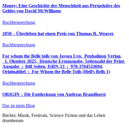
Money: Eine Geschichte der Menschheit aus Perspektive des
Geldes von David McWilliams
Buchbesprechung
2050 – Überleben hat einen Preis von Thomas R. Weaver
Buchbesprechung
For whom the Belle tolls von Jaysea Lyn, ‎ Penhaligon Verlag,
‎ 1. Oktober 2025, ‎ Deutsche Erstausgabe, Seitenzahl der Print-
Ausgabe ‏ : ‎ 848 Seiten, ISBN-13 ‏ : ‎ 978-3764533694,
Originaltitel ‏ : ‎ For Whom the Belle Tolls (Hell’s Bells 1)
Buchbesprechung
ORIGIN – Die Entdeckung von Andreas Brandhorst
Das ist mein Blog
Bücher, Musik, Festivals, Science Fiction und das Leben
drumherum