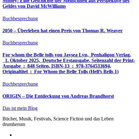
Money: Eine Geschichte der Menschheit aus Perspektive des
Geldes von David McWilliams
Buchbesprechung
2050 – Überleben hat einen Preis von Thomas R. Weaver
Buchbesprechung
For whom the Belle tolls von Jaysea Lyn, ‎ Penhaligon Verlag,
‎ 1. Oktober 2025, ‎ Deutsche Erstausgabe, Seitenzahl der Print-
Ausgabe ‏ : ‎ 848 Seiten, ISBN-13 ‏ : ‎ 978-3764533694,
Originaltitel ‏ : ‎ For Whom the Belle Tolls (Hell’s Bells 1)
Buchbesprechung
ORIGIN – Die Entdeckung von Andreas Brandhorst
Das ist mein Blog
Bücher, Musik, Festivals, Science Fiction und das Leben
drumherum