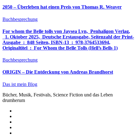
2050 – Überleben hat einen Preis von Thomas R. Weaver
Buchbesprechung
For whom the Belle tolls von Jaysea Lyn, ‎ Penhaligon Verlag,
‎ 1. Oktober 2025, ‎ Deutsche Erstausgabe, Seitenzahl der Print-
Ausgabe ‏ : ‎ 848 Seiten, ISBN-13 ‏ : ‎ 978-3764533694,
Originaltitel ‏ : ‎ For Whom the Belle Tolls (Hell’s Bells 1)
Buchbesprechung
ORIGIN – Die Entdeckung von Andreas Brandhorst
Das ist mein Blog
Bücher, Musik, Festivals, Science Fiction und das Leben
drumherum