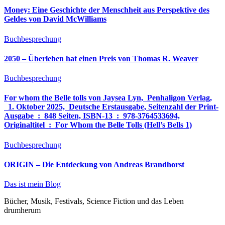
Money: Eine Geschichte der Menschheit aus Perspektive des
Geldes von David McWilliams
Buchbesprechung
2050 – Überleben hat einen Preis von Thomas R. Weaver
Buchbesprechung
For whom the Belle tolls von Jaysea Lyn, ‎ Penhaligon Verlag,
‎ 1. Oktober 2025, ‎ Deutsche Erstausgabe, Seitenzahl der Print-
Ausgabe ‏ : ‎ 848 Seiten, ISBN-13 ‏ : ‎ 978-3764533694,
Originaltitel ‏ : ‎ For Whom the Belle Tolls (Hell’s Bells 1)
Buchbesprechung
ORIGIN – Die Entdeckung von Andreas Brandhorst
Das ist mein Blog
Bücher, Musik, Festivals, Science Fiction und das Leben
drumherum