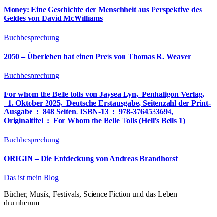
Money: Eine Geschichte der Menschheit aus Perspektive des
Geldes von David McWilliams
Buchbesprechung
2050 – Überleben hat einen Preis von Thomas R. Weaver
Buchbesprechung
For whom the Belle tolls von Jaysea Lyn, ‎ Penhaligon Verlag,
‎ 1. Oktober 2025, ‎ Deutsche Erstausgabe, Seitenzahl der Print-
Ausgabe ‏ : ‎ 848 Seiten, ISBN-13 ‏ : ‎ 978-3764533694,
Originaltitel ‏ : ‎ For Whom the Belle Tolls (Hell’s Bells 1)
Buchbesprechung
ORIGIN – Die Entdeckung von Andreas Brandhorst
Das ist mein Blog
Bücher, Musik, Festivals, Science Fiction und das Leben
drumherum