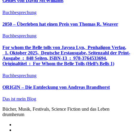
Geldes von David McWilliams
Buchbesprechung
2050 – Überleben hat einen Preis von Thomas R. Weaver
Buchbesprechung
For whom the Belle tolls von Jaysea Lyn, ‎ Penhaligon Verlag,
‎ 1. Oktober 2025, ‎ Deutsche Erstausgabe, Seitenzahl der Print-
Ausgabe ‏ : ‎ 848 Seiten, ISBN-13 ‏ : ‎ 978-3764533694,
Originaltitel ‏ : ‎ For Whom the Belle Tolls (Hell’s Bells 1)
Buchbesprechung
ORIGIN – Die Entdeckung von Andreas Brandhorst
Das ist mein Blog
Bücher, Musik, Festivals, Science Fiction und das Leben
drumherum