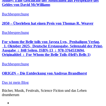
Money: Eine Geschichte der Menschheit aus Perspektive des
Geldes von David McWilliams
Buchbesprechung
2050 – Überleben hat einen Preis von Thomas R. Weaver
Buchbesprechung
For whom the Belle tolls von Jaysea Lyn, ‎ Penhaligon Verlag,
‎ 1. Oktober 2025, ‎ Deutsche Erstausgabe, Seitenzahl der Print-
Ausgabe ‏ : ‎ 848 Seiten, ISBN-13 ‏ : ‎ 978-3764533694,
Originaltitel ‏ : ‎ For Whom the Belle Tolls (Hell’s Bells 1)
Buchbesprechung
ORIGIN – Die Entdeckung von Andreas Brandhorst
Das ist mein Blog
Bücher, Musik, Festivals, Science Fiction und das Leben
drumherum